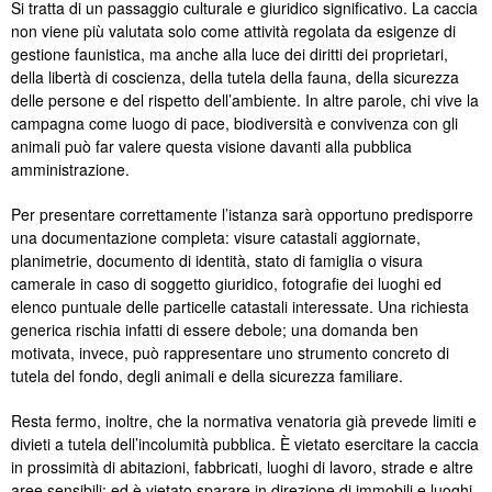
Si tratta di un passaggio culturale e giuridico significativo. La caccia
non viene più valutata solo come attività regolata da esigenze di
gestione faunistica, ma anche alla luce dei diritti dei proprietari,
della libertà di coscienza, della tutela della fauna, della sicurezza
delle persone e del rispetto dell’ambiente. In altre parole, chi vive la
campagna come luogo di pace, biodiversità e convivenza con gli
animali può far valere questa visione davanti alla pubblica
amministrazione.
Per presentare correttamente l’istanza sarà opportuno predisporre
una documentazione completa: visure catastali aggiornate,
planimetrie, documento di identità, stato di famiglia o visura
camerale in caso di soggetto giuridico, fotografie dei luoghi ed
elenco puntuale delle particelle catastali interessate. Una richiesta
generica rischia infatti di essere debole; una domanda ben
motivata, invece, può rappresentare uno strumento concreto di
tutela del fondo, degli animali e della sicurezza familiare.
Resta fermo, inoltre, che la normativa venatoria già prevede limiti e
divieti a tutela dell’incolumità pubblica. È vietato esercitare la caccia
in prossimità di abitazioni, fabbricati, luoghi di lavoro, strade e altre
aree sensibili; ed è vietato sparare in direzione di immobili e luoghi