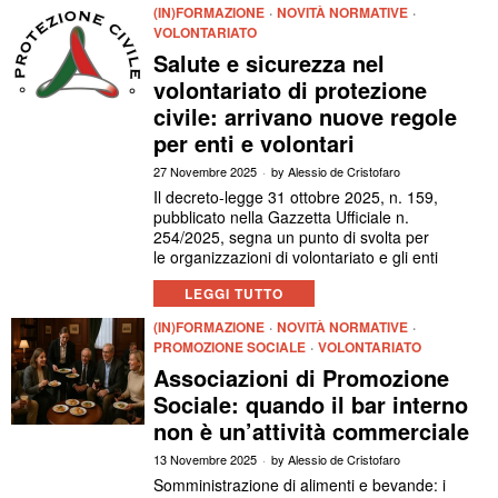
(IN)FORMAZIONE
·
NOVITÀ NORMATIVE
·
VOLONTARIATO
Salute e sicurezza nel
volontariato di protezione
civile: arrivano nuove regole
per enti e volontari
27 Novembre 2025
by
Alessio de Cristofaro
Il decreto-legge 31 ottobre 2025, n. 159,
pubblicato nella Gazzetta Ufficiale n.
254/2025, segna un punto di svolta per
le organizzazioni di volontariato e gli enti
LEGGI TUTTO
(IN)FORMAZIONE
·
NOVITÀ NORMATIVE
·
PROMOZIONE SOCIALE
·
VOLONTARIATO
Associazioni di Promozione
Sociale: quando il bar interno
non è un’attività commerciale
13 Novembre 2025
by
Alessio de Cristofaro
Somministrazione di alimenti e bevande: i