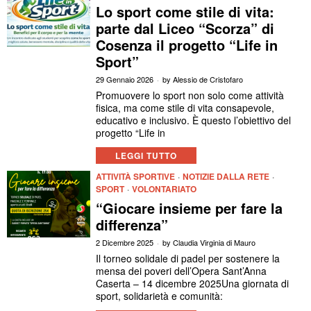
Lo sport come stile di vita:
parte dal Liceo “Scorza” di
Cosenza il progetto “Life in
Sport”
29 Gennaio 2026
by
Alessio de Cristofaro
Promuovere lo sport non solo come attività
fisica, ma come stile di vita consapevole,
educativo e inclusivo. È questo l’obiettivo del
progetto “Life in
LEGGI TUTTO
ATTIVITÀ SPORTIVE
·
NOTIZIE DALLA RETE
·
SPORT
·
VOLONTARIATO
“Giocare insieme per fare la
differenza”
2 Dicembre 2025
by
Claudia Virginia di Mauro
Il torneo solidale di padel per sostenere la
mensa dei poveri dell’Opera Sant’Anna
Caserta – 14 dicembre 2025Una giornata di
sport, solidarietà e comunità: