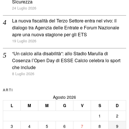
Sicurezza
24 Luglio 2026
La nuova fiscalità del Terzo Settore entra nel vivo: il
dialogo tra Agenzia delle Entrate e Forum Nazionale
apre una nuova stagione per gli ETS
19 Luglio 2026
“Un calcio alla disabilità”: allo Stadio Marulla di
Cosenza l’Open Day di ESSE Calcio celebra lo sport
che include
8 Luglio 2026
ARTI
Agosto 2026
L
M
M
G
V
S
D
1
2
3
4
5
6
7
8
9