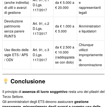
(anche indiretta)
da € 5.000 a
e
D.Lgs.
di utili o avanzi
€ 20.000
rappresentanti
117/2017
di gestione
legali
Devoluzione
Art. 91, c.2
patrimonio
da € 1.000 a
Amministratori
D.Lgs.
senza parere
€ 5.000
e liquidatori
117/2017
RUNTS
Chiunque
da € 2.500 a
Uso illecito delle
Art. 91, c.3
utilizzi
€ 10.000
sigle ETS / APS
D.Lgs.
impropriamente
(raddoppiata
/ ODV
117/2017
la
se con dolo)
denominazione
Conclusione
Il principio di
assenza di lucro soggettivo
resta uno dei pilastri del
Terzo Settore.
Gli amministratori degli ETS devono assicurare
gestione
trasparente, reinvestimento degli avanzi e corretto uso delle