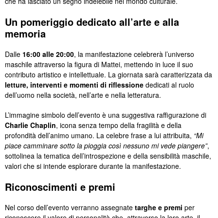
che ha lasciato un segno indelebile nel mondo culturale.
Un pomeriggio dedicato all’arte e alla
memoria
Dalle
16:00 alle 20:00
, la manifestazione celebrerà l’universo
maschile attraverso la figura di Mattei, mettendo in luce il suo
contributo artistico e intellettuale. La giornata sarà caratterizzata da
letture, interventi e momenti di riflessione
dedicati al ruolo
dell’uomo nella società, nell’arte e nella letteratura.
L’immagine simbolo dell’evento è una suggestiva raffigurazione di
Charlie Chaplin
, icona senza tempo della fragilità e della
profondità dell’animo umano. La celebre frase a lui attribuita,
“Mi
piace camminare sotto la pioggia così nessuno mi vede piangere”
,
sottolinea la tematica dell’introspezione e della sensibilità maschile,
valori che si intende esplorare durante la manifestazione.
Riconoscimenti e premi
Nel corso dell’evento verranno assegnate
targhe e premi
per
riconoscere il valore di personalità che, attraverso la loro arte, il