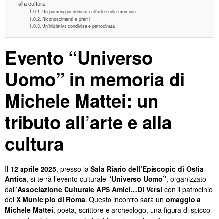
alla cultura
Un pomeriggio dedicato all’arte e alla memoria
Riconoscimenti e premi
Un’iniziativa condivisa e patrocinata
Evento “Universo
Uomo” in memoria di
Michele Mattei: un
tributo all’arte e alla
cultura
Il
12 aprile 2025
, presso la
Sala Riario dell’Episcopio di Ostia
Antica
, si terrà l’evento culturale
“Universo Uomo”
, organizzato
dall’
Associazione Culturale APS Amici…Di Versi
con il patrocinio
del
X Municipio di Roma
. Questo incontro sarà un
omaggio a
Michele Mattei
, poeta, scrittore e archeologo, una figura di spicco